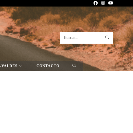
Buscar
>
Gan Gan
>
Página Nueva
en
esta
-VALDES
CONTACTO
web