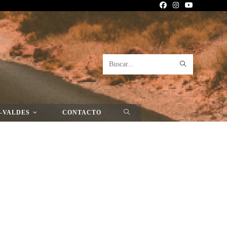
Buscar
>
Gan Gan
>
Página Nueva
en
esta
-VALDES
CONTACTO
web