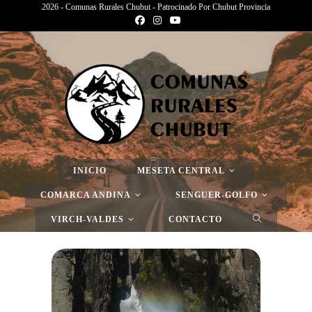
2026 - Comunas Rurales Chubut - Patrocinado Por Chubut Provincia
>
Carrenleufú – Cascada Río Encuentro
COMUNA RURAL CARRENLEUFU - CHUBUT
CASCADA RÍO
INICIO
MESETA CENTRAL
ENCUENTRO
COMARCA ANDINA
SENGUER-GOLFO
VIRCH-VALDES
CONTACTO