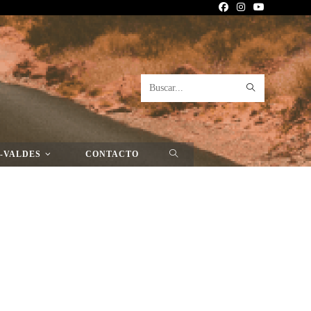
Buscar
>
Página Nueva
>
Página Nueva
en
esta
-VALDES
CONTACTO
web